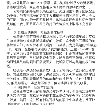
现。格外是正在2016-2017赛季，霍芬海姆获胜跻身欧洲赛场，
晋级欧洲联赛，象征着瓦格纳成为了德甲的顶级教师之一。
瓦格纳的战略编制以高压逼抢、火速回击和整个团队配合
为中央。他着重球员的身体本质和精神形态的培育，夸大全队
的互助，而非依赖一面明星球员。这种战略理念异常切合德邦
足球的古代，而且正在霍芬海姆的火速振兴中取得了充塞验
证。
3. 英格兰的挑衅：哈德斯菲尔德镇
依赖正在霍芬海姆的精华浮现，瓦格纳于2015年成为英格
兰哈德斯菲尔德镇足球俱乐部的主教师。这个看似不显眼的英
格兰俱乐部，本来并不被人看好，乃至被以为是英超的“降级热
门”。然而，瓦格纳再次注明了我方的能力。正在2017-2018赛
季，瓦格纳领导哈德斯菲尔德获胜保级，且正在随后的赛季中
延续牢固浮现，虽然球队资金有限，球员阵容不华丽，但瓦格
纳通过其战略聪颖和团队凝固力，使球队可以与英超的权门角
逐。
哈德斯菲尔德的获胜再次印证了瓦格纳动作教师的出众本
领。其战略编制固然大略，但却高效，夸大火速回击和防守回
击的转换，同时着重球员的体能和战略推行力。这种“适用主
义”的足球理念，虽然并不华侈，但却博得了明显的收获。
4. 回归德甲：新篇章的起始
虽然正在英格兰的收获逐步被外界认同，但跟着2019年球
队收获的下滑，瓦格纳与哈德斯菲尔德镇的配合正在2020年告
一段落。然而，这并没有影响瓦格纳的职业生存轨迹，反而让
他加倍潜心于回归德邦足球的时机。