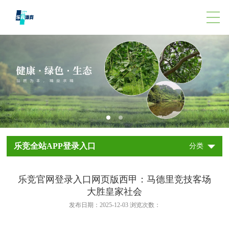
乐竞全站APP登录入口
分类
乐竞官网登录入口网页版西甲：马德里竞技客场
大胜皇家社会
发布日期：2025-12-03 浏览次数：