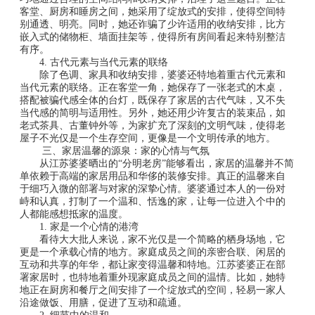
客堂、厨房和睡房之间，她采用了绽放式的安排，使得空间特
别通透、明亮。同时，她还诈骗了少许适用的收纳安排，比方
嵌入式的储物柜、墙面挂架等，使得所有房间看起来特别整洁
有序。
4. 古代元素与当代元素的联络
除了色调、家具和收纳安排，婆婆还特地着重古代元素和
当代元素的联络。正在客堂一角，她保存了一张老式的木桌，
搭配被骗代感全体的台灯，既保存了家居的古代气味，又不失
当代感的简明与适用性。另外，她还用少许复古的装束品，如
老式茶具、古董钟外等，为家扩充了深刻的文明气味，使得老
屋子不光仅是一个生存空间，更像是一个文明传承的地方。
三、家居温馨的源泉：家的心情与气氛
从江苏婆婆晒出的“分明老房”能够看出，家居的温馨并不简
单依赖于高端的家居用品和华侈的装修安排。真正的温馨来自
于细巧入微的部署与对家的深挚心情。婆婆通过本人的一份对
峙和认真，打制了一个温和、恬逸的家，让每一位进入个中的
人都能感想抵家的温度。
1. 家是一个心情的港湾
看待大大批人来说，家不光仅是一个简略的栖身场地，它
更是一个承载心情的地方。家庭成员之间的亲密合联、闲居的
互动和共享的年华，都让家变得温馨和特地。江苏婆婆正在部
署家居时，也特地着重外现家庭成员之间的温情。比如，她特
地正在厨房和餐厅之间安排了一个绽放式的空间，轻易一家人
沿途做饭、用膳，促进了互动和疏通。