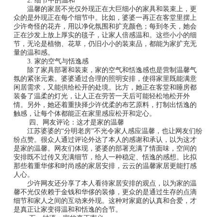
2. 细节中的温和
温馨的家居不光仅外现正在大巨细小的家具和装束上，更
众的是外现正在每个细节中。比如，婆婆一再正在客堂里摆上
少许奇怪的花卉，用以净化氛围和扩充颜色；每到冬天，她会
正在沙发上放上厚实的毯子，让家人倍感温和。这些小小的细
节，无论是植物、花草，仍旧小小的装束品，都能为家扩充无
量的温和感。
3. 家的空气与恬逸感
除了家具部署和装束，家的空气和恬逸感也是营制温馨气
氛的紧张元素。婆婆通过合理的照明安排，使得家里既能满意
闲居需求，又能供给松开的处境。比方，她正在客堂和睡房都
装备了温柔的灯光，让人正在劳苦一天后可能轻松地松开外
情。另外，她还着重抉择少许优柔的布艺原料，打制出恬逸的
触感，让每个体都能正在家里感应松开和定心。
四、网友评论：这才是家的温馨
江苏婆婆的“分明老房”不光令家人感应温馨，也让网友们纷
纷点赞。很众人通过评论外达了本人的感谢和承认，以为这才
是家的温馨。网友们体现，婆婆的部署充满了情面味，空间的
安排既不过传又充满细节，给人一种稳定、恬逸的感想。比拟
那些着重华侈和时尚感的家居安排，云云的温馨家居更能打感
人心。
少许网友还分享了本人看待家居安排的观点，以为家的温
馨不光仅依赖于金钱和华侈的装修，更众的是通过生存的点滴
细节和家人之间的互动来外现。这种对家庭的认真和合爱，才
是真正让家变得温和和恬逸的合节。