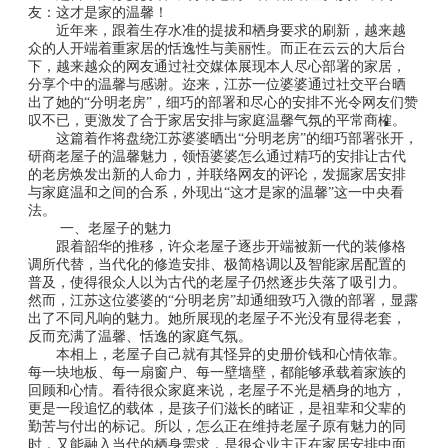
友：这才是家的温馨！
近年来，跟着生存水准的提拔和栖身要求的刷新，越来越
众的人开端着重家居的恬逸性与美丽性。而正在云云的大后台
下，越来越众的网友通过社交媒体展现本人尽心部署的家居，
分享个中的温馨与感谢。迩来，江苏一位婆婆通过社交平台晒
出了她的“分明老房”，细巧的部署和尽心的安排不光令网友们赞
叹不已，更激发了合于家居安排与家庭温馨气氛的平常商榷。
这篇着作将盘绕江苏婆婆晒出“分明老房”的细巧部署张开，
研商老屋子的温馨魅力，领悟婆婆怎么通过精巧的安排让古代
的老房焕发出新的人命力，并联络网友的评论，发掘家居安排
与家庭温和之间的合系，外现出“这才是家的温馨”这一中央看
法。
一、老屋子的魅力
跟着韶华的推移，许众老屋子逐步开端被新一代的装修格
调所代替，当代化的修造安排、极简格调以及智能家居配置的
普及，使得很众人以为古代的老屋子仍然逐步失落了吸引力。
然而，江苏这位婆婆的“分明老房”却通细致巧入微的部署，显露
出了不同凡响的魅力。她所展现的老屋子不光没有显得老套，
反而充满了温馨、恬逸的家庭气氛。
本相上，老屋子自己就有其怪异的史册价钱和心情依靠。
每一块地板、每一扇窗户、每一壁墙壁，都能够承载着家族的
回顾和心情。看待很众家庭来说，老屋子不光是栖身的地方，
更是一段追忆的载体，是孩子们滋长的睹证，是祖辈和父辈的
勤苦与付出的标记。所以，怎么正在维持老屋子原有魅力的同
时，又能融入当代的栖身需求，是很众业主正在家居安排中面