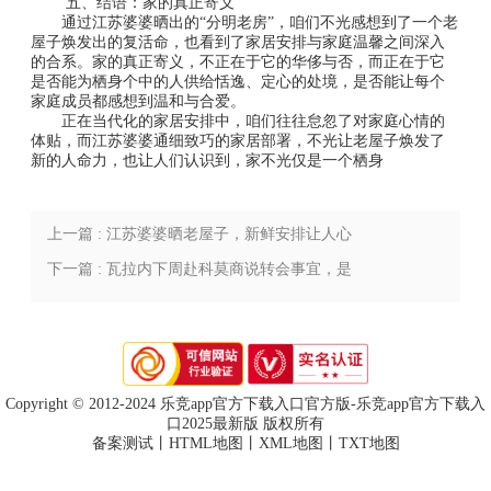
五、结语：家的真正寄义
通过江苏婆婆晒出的“分明老房”，咱们不光感想到了一个老
屋子焕发出的复活命，也看到了家居安排与家庭温馨之间深入
的合系。家的真正寄义，不正在于它的华侈与否，而正在于它
是否能为栖身个中的人供给恬逸、定心的处境，是否能让每个
家庭成员都感想到温和与合爱。
正在当代化的家居安排中，咱们往往怠忽了对家庭心情的
体贴，而江苏婆婆通细致巧的家居部署，不光让老屋子焕发了
新的人命力，也让人们认识到，家不光仅是一个栖身
上一篇 : 江苏婆婆晒老屋子，新鲜安排让人心
生爱戴的存在聪明
下一篇 : 瓦拉内下周赴科莫商说转会事宜，是
否回收邀请成为主旨(瓦拉内为啥去曼联)
Copyright © 2012-2024 乐竞app官方下载入口官方版-乐竞app官方下载入
口2025最新版 版权所有
备案测试
丨
HTML地图
丨
XML地图
丨
TXT地图