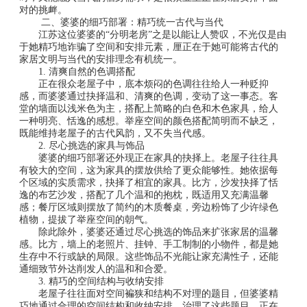
对的挑衅。
二、婆婆的细巧部署：精巧统一古代与当代
江苏这位婆婆的“分明老房”之是以能让人赞叹，不光仅是由
于她精巧地诈骗了空间和安排元素，厘正在于她可能将古代的
家居文明与当代的安排理念有机统一。
1. 清爽自然的色调搭配
正在很众老屋子中，底本烦闷的色调往往给人一种贬抑
感，而婆婆通过抉择温和、清爽的色调，变动了这一事态。客
堂的墙面以浅米色为主，搭配上简略的白色和木色家具，给人
一种明亮、恬逸的感想。举座空间的颜色搭配简明而不缺乏，
既能维持老屋子的古代风韵，又不失当代感。
2. 尽心挑选的家具与饰品
婆婆的细巧部署还外现正在家具的抉择上。老屋子往往具
有较大的空间，这为家具的摆放供给了更众能够性。她依据每
个区域的实质需求，抉择了相宜的家具。比方，沙发抉择了恬
逸的布艺沙发，搭配了几个温和的抱枕，既适用又充满温馨
感；餐厅区域则摆放了简约的木质餐桌，旁边粉饰了少许绿色
植物，提拔了举座空间的朝气。
除此除外，婆婆还通过尽心挑选的饰品来扩张家居的温馨
感。比方，墙上的老照片、挂钟、手工制制的小物件，都是她
生存中不行或缺的局限。这些饰品不光能让家充满性子，还能
通细致节外达削发人的温和和合爱。
3. 精巧的空间结构与收纳安排
老屋子往往面对空间褊狭和结构不对理的题目，但婆婆精
巧地通过合理的空间结构和收纳安排，治理了这些题目。正在